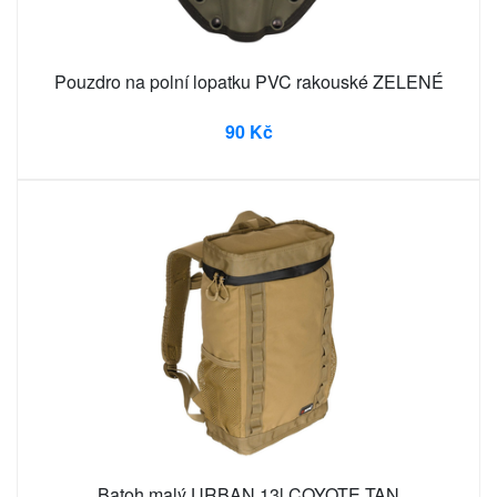
Pouzdro na polní lopatku PVC rakouské ZELENÉ
90 Kč
Batoh malý URBAN 13l COYOTE TAN