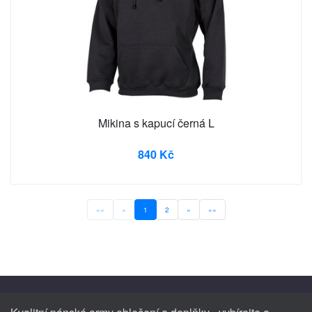
Mikina s kapucí černá L
840 Kč
««
«
1
2
»
»»