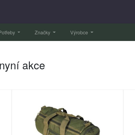
Potřeby
Značky
Výrobce
nyní akce