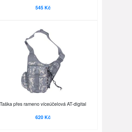
545 Kč
Taška přes rameno víceúčelová AT-digital
620 Kč