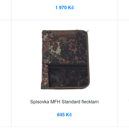
1 970 Kč
Spisovka MFH Standard flecktarn
645 Kč