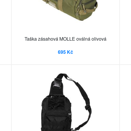
Taška zásahová MOLLE oválná olivová
695 Kč