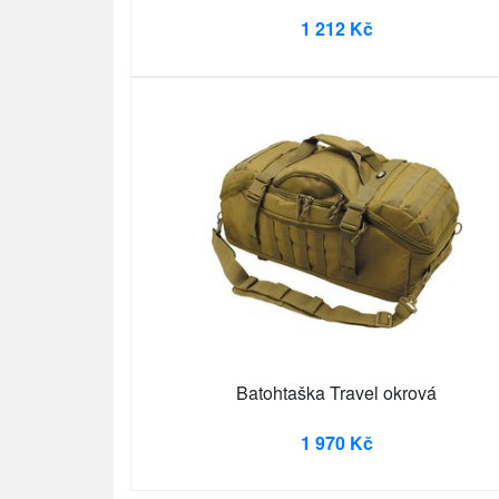
1 212 Kč
Batohtaška Travel okrová
1 970 Kč