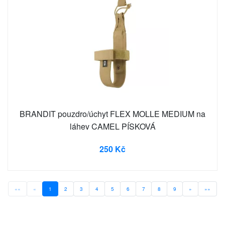
BRANDIT pouzdro/úchyt FLEX MOLLE MEDIUM na
láhev CAMEL PÍSKOVÁ
250 Kč
««
«
1
2
3
4
5
6
7
8
9
»
»»