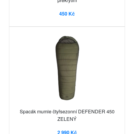
překrytím
450 Kč
Spacák mumie čtyřsezonní DEFENDER 450
ZELENÝ
2 990 Kč