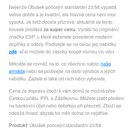
Nejenže Obušek policejní standardní 23/58 vypadá
velice dobře a je kvalitní, ale hlavně cena není moc
vysoká. Je totiž docela příznivá, aktuálně se tento
kousek prodává
za super cenu
. Vyrábí ho originální
značka ESP, u které seženete povedené moderní
doplňky a oděvy. Podívejte se na celou její nabídku
zde
, ať si můžete do zásoby koupit rovnou víc věcí.
Mrkněte se rovněž na to, co všechno nabízí
naše
armáda
nebo se podívejte na další výrobce a jejich
nabídku. Zajisté si také od nich něco vyberete.
Cena za dopravu zboží k vám domů je možná přes
Českou poštu, PPL a Zásilkovnu. Můžete platit předem
na bankovní účet nebo dobírkou při převzetí. Zboží se
odesílá ihned, abyste ho měli doma co nejdříve.
Produkt
: Obušek policejní standardní 23/58