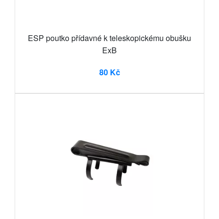
ESP poutko přídavné k teleskopickému obušku
ExB
80 Kč