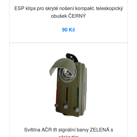
ESP klips pro skryté nošení kompakt. teleskopický
obušek ČERNÝ
90 Kč
Svítilna AČR tři signální barvy ZELENÁ s