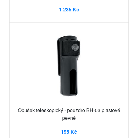
1 235 Kč
Obušek teleskopický - pouzdro BH-03 plastové
pevné
195 Kč