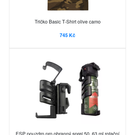
Tričko Basic T-Shirt olive camo
745 Kč
ESP pouzdro pro obranný sprej 50, 63 ml rotační