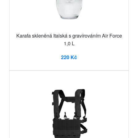
Karafa skleněná Italská s gravírováním Air Force
1,0 L
220 Kč