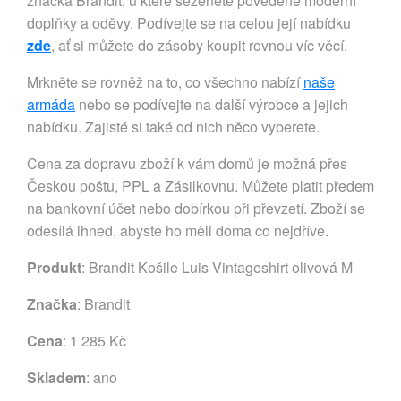
značka Brandit, u které seženete povedené moderní
doplňky a oděvy. Podívejte se na celou její nabídku
zde
, ať si můžete do zásoby koupit rovnou víc věcí.
Mrkněte se rovněž na to, co všechno nabízí
naše
armáda
nebo se podívejte na další výrobce a jejich
nabídku. Zajisté si také od nich něco vyberete.
Cena za dopravu zboží k vám domů je možná přes
Českou poštu, PPL a Zásilkovnu. Můžete platit předem
na bankovní účet nebo dobírkou při převzetí. Zboží se
odesílá ihned, abyste ho měli doma co nejdříve.
Produkt
: Brandit Košile Luis Vintageshirt olivová M
Značka
:
Brandit
Cena
: 1 285 Kč
Skladem
: ano