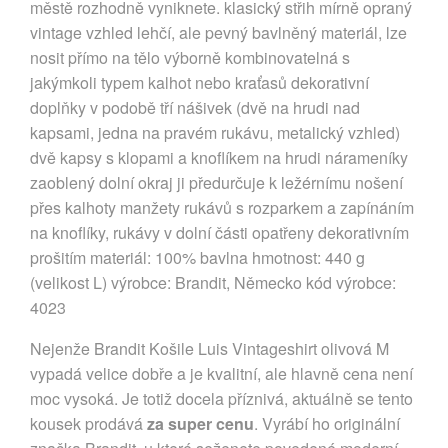
městě rozhodně vyniknete. klasický střih mírně opraný 
vintage vzhled lehčí, ale pevný bavlněný materiál, lze 
nosit přímo na tělo výborně kombinovatelná s 
jakýmkoli typem kalhot nebo kraťasů dekorativní 
doplňky v podobě tří nášivek (dvě na hrudi nad 
kapsami, jedna na pravém rukávu, metalický vzhled) 
dvě kapsy s klopami a knoflíkem na hrudi nárameníky 
zaoblený dolní okraj ji předurčuje k ležérnímu nošení 
přes kalhoty manžety rukávů s rozparkem a zapínáním 
na knoflíky, rukávy v dolní části opatřeny dekorativním 
prošitím materiál: 100% bavlna hmotnost: 440 g 
(velikost L) výrobce: Brandit, Německo kód výrobce: 
4023
Nejenže Brandit Košile Luis Vintageshirt olivová M
vypadá velice dobře a je kvalitní, ale hlavně cena není
moc vysoká. Je totiž docela příznivá, aktuálně se tento
kousek prodává
za super cenu
. Vyrábí ho originální