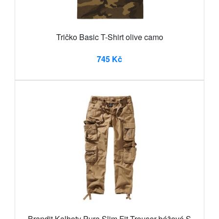
Tričko Basic T-Shirt olive camo
745 Kč
Brandit Kalhoty Pure Slim Fit Trouser béžové S