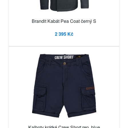
Brandit Kabát Pea Coat černý S
2 395 Kč
Kalhoty krátké Crew Short rep. blue