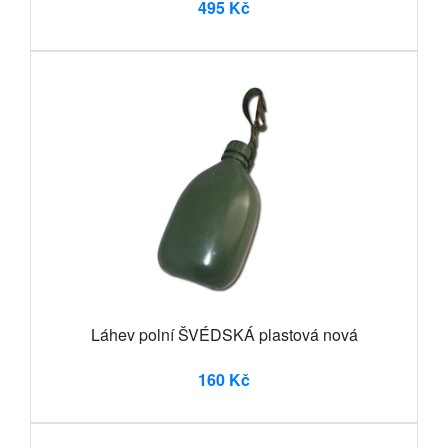
495 Kč
Láhev polní ŠVÉDSKÁ plastová nová
160 Kč