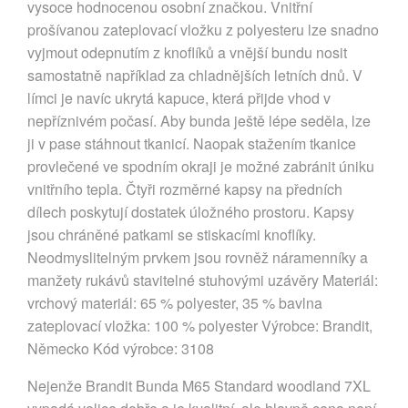
vysoce hodnocenou osobní značkou. Vnitřní 
prošívanou zateplovací vložku z polyesteru lze snadno 
vyjmout odepnutím z knoflíků a vnější bundu nosit 
samostatně například za chladnějších letních dnů. V 
límci je navíc ukrytá kapuce, která přijde vhod v 
nepříznivém počasí. Aby bunda ještě lépe seděla, lze 
ji v pase stáhnout tkanicí. Naopak stažením tkanice 
provlečené ve spodním okraji je možné zabránit úniku 
vnitřního tepla. Čtyři rozměrné kapsy na předních 
dílech poskytují dostatek úložného prostoru. Kapsy 
jsou chráněné patkami se stiskacími knoflíky. 
Neodmyslitelným prvkem jsou rovněž náramenníky a 
manžety rukávů stavitelné stuhovými uzávěry Materiál: 
vrchový materiál: 65 % polyester, 35 % bavlna 
zateplovací vložka: 100 % polyester Výrobce: Brandit, 
Německo Kód výrobce: 3108
Nejenže Brandit Bunda M65 Standard woodland 7XL