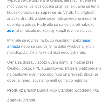
vypadá velice dobře a je kvalitní, ale hlavně cena není
moc vysoká. Je totiž docela příznivá, aktuálně se tento
kousek prodává
za super cenu
. Vyrábí ho originální
značka Brandit, u které seženete povedené moderní
doplňky a oděvy. Podívejte se na celou její nabídku
zde
, ať si můžete do zásoby koupit rovnou víc věcí.
Mrkněte se rovněž na to, co všechno nabízí
naše
armáda
nebo se podívejte na další výrobce a jejich
nabídku. Zajisté si také od nich něco vyberete.
Cena za dopravu zboží k vám domů je možná přes
Českou poštu, PPL a Zásilkovnu. Můžete platit předem
na bankovní účet nebo dobírkou při převzetí. Zboží se
odesílá ihned, abyste ho měli doma co nejdříve.
Produkt
: Brandit Bunda M65 Standard woodland 7XL
Značka
:
Brandit