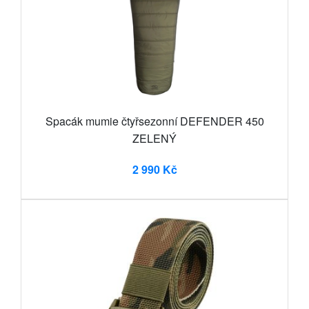
Spacák mumie čtyřsezonní DEFENDER 450
ZELENÝ
2 990 Kč