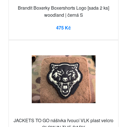
Brandit Boxerky Boxershorts Logo [sada 2 ks]
woodland | černá S
475 Kč
JACKETS TO GO nášivka řvoucí VLK plast velcro