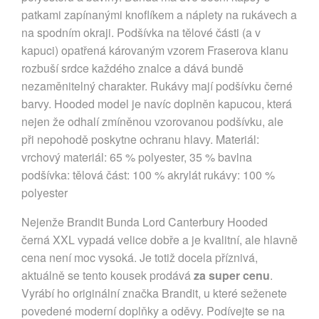
patkami zapínanými knoflíkem a náplety na rukávech a 
na spodním okraji. Podšívka na tělové části (a v 
kapuci) opatřená károvaným vzorem Fraserova klanu 
rozbuší srdce každého znalce a dává bundě 
nezaměnitelný charakter. Rukávy mají podšívku černé 
barvy. Hooded model je navíc doplněn kapucou, která 
nejen že odhalí zmíněnou vzorovanou podšívku, ale 
při nepohodě poskytne ochranu hlavy. Materiál: 
vrchový materiál: 65 % polyester, 35 % bavlna 
podšívka: tělová část: 100 % akrylát rukávy: 100 % 
polyester
Nejenže Brandit Bunda Lord Canterbury Hooded
černá XXL vypadá velice dobře a je kvalitní, ale hlavně
cena není moc vysoká. Je totiž docela příznivá,
aktuálně se tento kousek prodává
za super cenu
.
Vyrábí ho originální značka Brandit, u které seženete
povedené moderní doplňky a oděvy. Podívejte se na