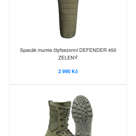
Spacák mumie čtyřsezonní DEFENDER 450
ZELENÝ
2 990 Kč