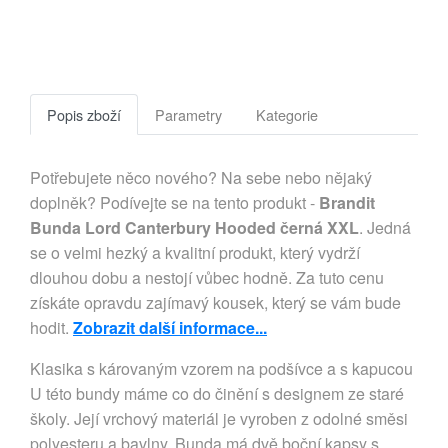
Popis zboží
Parametry
Kategorie
Potřebujete něco nového? Na sebe nebo nějaký
doplněk? Podívejte se na tento produkt -
Brandit
Bunda Lord Canterbury Hooded černá XXL
. Jedná
se o velmi hezký a kvalitní produkt, který vydrží
dlouhou dobu a nestojí vůbec hodně. Za tuto cenu
získáte opravdu zajímavý kousek, který se vám bude
hodit.
Zobrazit další informace...
Klasika s károvaným vzorem na podšívce a s kapucou 
U této bundy máme co do činění s designem ze staré 
školy. Její vrchový materiál je vyroben z odolné směsi 
polyesteru a bavlny. Bunda má dvě boční kapsy s 