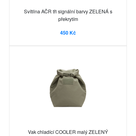
Svítilna AČR tři signální barvy ZELENÁ s
překrytím
450 Kč
Vak chladící COOLER malý ZELENÝ