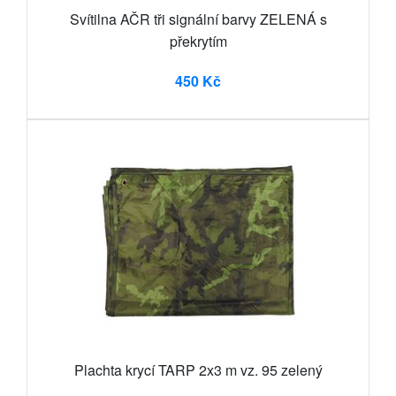
Svítilna AČR tři signální barvy ZELENÁ s
překrytím
450 Kč
Plachta krycí TARP 2x3 m vz. 95 zelený