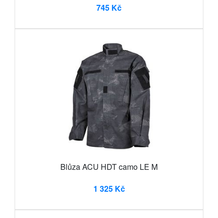
745 Kč
Blůza ACU HDT camo LE M
1 325 Kč