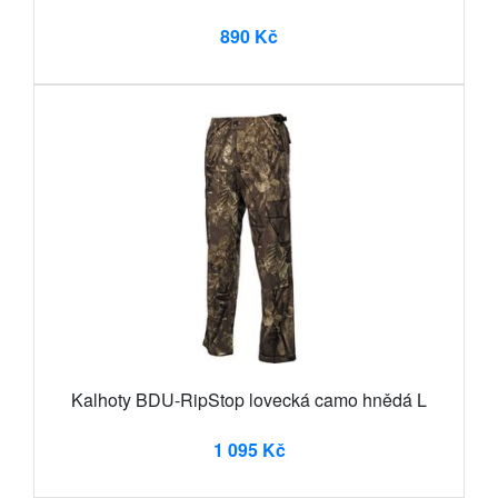
890 Kč
Kalhoty BDU-RipStop lovecká camo hnědá L
1 095 Kč