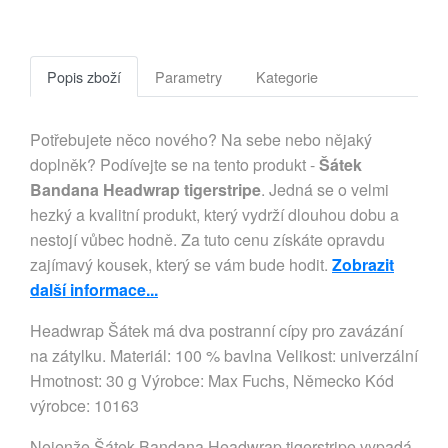
Popis zboží
Parametry
Kategorie
Potřebujete něco nového? Na sebe nebo nějaký
doplněk? Podívejte se na tento produkt -
Šátek
Bandana Headwrap tigerstripe
. Jedná se o velmi
hezký a kvalitní produkt, který vydrží dlouhou dobu a
nestojí vůbec hodně. Za tuto cenu získáte opravdu
zajímavý kousek, který se vám bude hodit.
Zobrazit
další informace...
Headwrap Šátek má dva postranní cípy pro zavázání 
na zátylku. Materiál: 100 % bavlna Velikost: univerzální 
Hmotnost: 30 g Výrobce: Max Fuchs, Německo Kód 
výrobce: 10163
Nejenže Šátek Bandana Headwrap tigerstripe vypadá