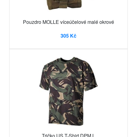
Pouzdro MOLLE víceúčelové malé okrové
305 Kč
Tričko US T-Shirt DPM L