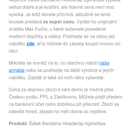
velice dobře a je kvalitní, ale hlavně cena není moc
vysoká. Je totiž docela příznivá, aktuálně se tento
kousek prodává
za super cenu
. Vyrábí ho originální
značka Max Fuchs, u které seženete povedené
moderní doplňky a oděvy. Podívejte se na celou její
nabídku
zde
, ať si můžete do zásoby koupit rovnou víc
věcí.
Mrkněte se rovněž na to, co všechno nabízí
naše
armáda
nebo se podívejte na další výrobce a jejich
nabídku. Zajisté si také od nich něco vyberete.
Cena za dopravu zboží k vám domů je možná přes
Českou poštu, PPL a Zásilkovnu. Můžete platit předem
na bankovní účet nebo dobírkou při převzetí. Zboží se
odesílá ihned, abyste ho měli doma co nejdříve.
Produkt
: Šátek Bandana Headwrap tigerstripe