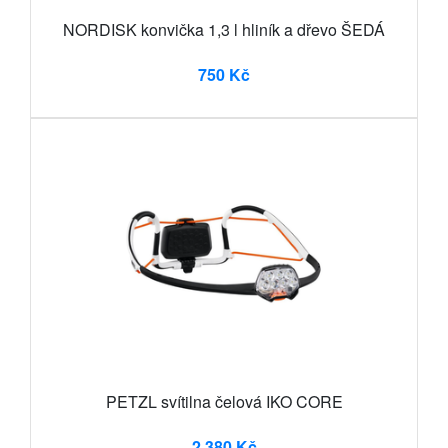
NORDISK konvička 1,3 l hliník a dřevo ŠEDÁ
750 Kč
PETZL svítilna čelová IKO CORE
2 380 Kč