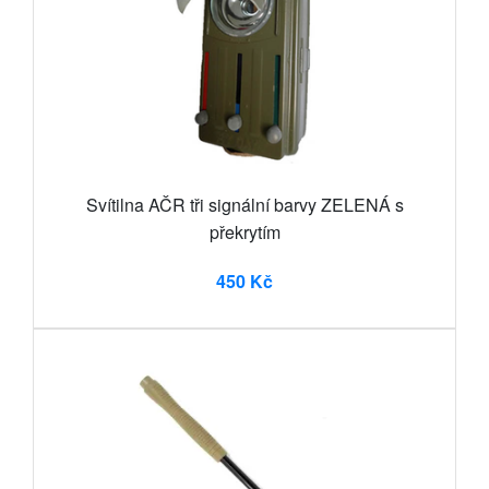
Svítilna AČR tři signální barvy ZELENÁ s
překrytím
450 Kč