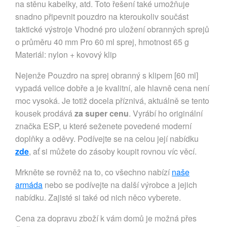
na stěnu kabelky, atd. Toto řešení také umožňuje 
snadno připevnit pouzdro na kteroukoliv součást 
taktické výstroje Vhodné pro uložení obranných sprejů 
o průměru 40 mm Pro 60 ml sprej, hmotnost 65 g 
Materiál: nylon + kovový klip
Nejenže Pouzdro na sprej obranný s klipem [60 ml]
vypadá velice dobře a je kvalitní, ale hlavně cena není
moc vysoká. Je totiž docela příznivá, aktuálně se tento
kousek prodává
za super cenu
. Vyrábí ho originální
značka ESP, u které seženete povedené moderní
doplňky a oděvy. Podívejte se na celou její nabídku
zde
, ať si můžete do zásoby koupit rovnou víc věcí.
Mrkněte se rovněž na to, co všechno nabízí
naše
armáda
nebo se podívejte na další výrobce a jejich
nabídku. Zajisté si také od nich něco vyberete.
Cena za dopravu zboží k vám domů je možná přes