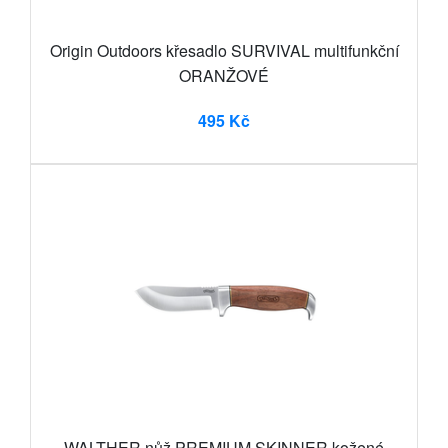
Origin Outdoors křesadlo SURVIVAL multifunkční
ORANŽOVÉ
495 Kč
WALTHER nůž PREMIUM SKINNER kožené