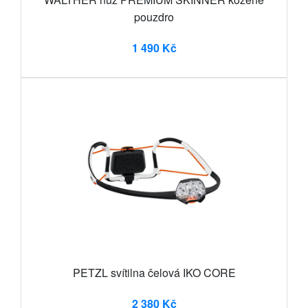
pouzdro
1 490 Kč
PETZL svítilna čelová IKO CORE
2 380 Kč