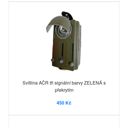
Svítilna AČR tři signální barvy ZELENÁ s
překrytím
450 Kč