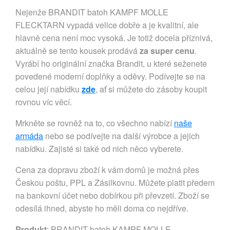
Nejenže BRANDIT batoh KAMPF MOLLE
FLECKTARN vypadá velice dobře a je kvalitní, ale
hlavně cena není moc vysoká. Je totiž docela příznivá,
aktuálně se tento kousek prodává
za super cenu
.
Vyrábí ho originální značka Brandit, u které seženete
povedené moderní doplňky a oděvy. Podívejte se na
celou její nabídku
zde
, ať si můžete do zásoby koupit
rovnou víc věcí.
Mrkněte se rovněž na to, co všechno nabízí
naše
armáda
nebo se podívejte na další výrobce a jejich
nabídku. Zajisté si také od nich něco vyberete.
Cena za dopravu zboží k vám domů je možná přes
Českou poštu, PPL a Zásilkovnu. Můžete platit předem
na bankovní účet nebo dobírkou při převzetí. Zboží se
odesílá ihned, abyste ho měli doma co nejdříve.
Produkt
: BRANDIT batoh KAMPF MOLLE