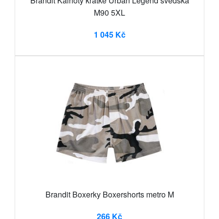
Brandit Kalhoty krátké Urban Legend švédská
M90 5XL
1 045 Kč
Brandit Boxerky Boxershorts metro M
266 Kč