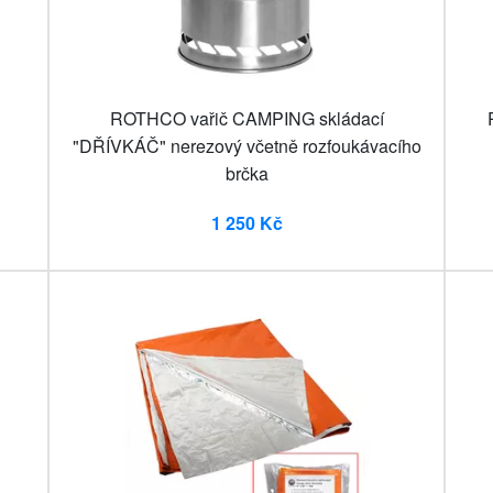
ROTHCO vařič CAMPING skládací
"DŘÍVKÁČ" nerezový včetně rozfoukávacího
brčka
1 250 Kč