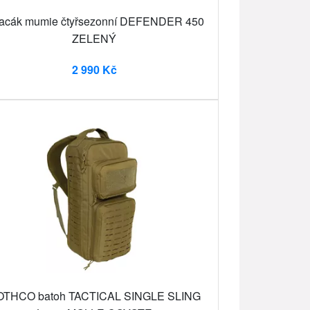
acák mumie čtyřsezonní DEFENDER 450
ZELENÝ
2 990 Kč
OTHCO batoh TACTICAL SINGLE SLING