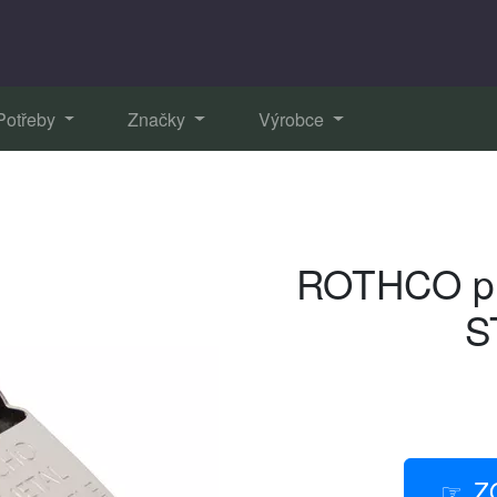
Potřeby
Značky
Výrobce
ROTHCO pí
S
Z