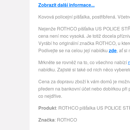
Zobrazit další informace...
Kovová policejní píšťalka, postříbřená. Včetn
Nejenže ROTHCO píšťalka US POLICE STŘÍBR
cena není moc vysoká. Je totiž docela přízn
Vyrábí ho originální značka ROTHCO, u kte
Podívejte se na celou její nabídku
zde
, ať s
Mrkněte se rovněž na to, co všechno nabízí
nabídku. Zajisté si také od nich něco vyberet
Cena za dopravu zboží k vám domů je možná 
předem na bankovní účet nebo dobírkou při p
co nejdříve.
Produkt
: ROTHCO píšťalka US POLICE S
Značka
:
ROTHCO