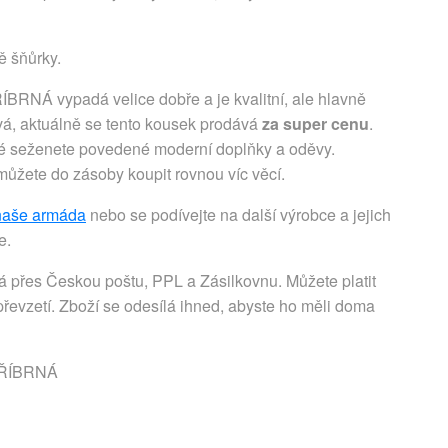
ě šňůrky.
NÁ vypadá velice dobře a je kvalitní, ale hlavně
ivá, aktuálně se tento kousek prodává
za super cenu
.
ré seženete povedené moderní doplňky a oděvy.
i můžete do zásoby koupit rovnou víc věcí.
naše armáda
nebo se podívejte na další výrobce a jejich
e.
přes Českou poštu, PPL a Zásilkovnu. Můžete platit
řevzetí. Zboží se odesílá ihned, abyste ho měli doma
TŘÍBRNÁ