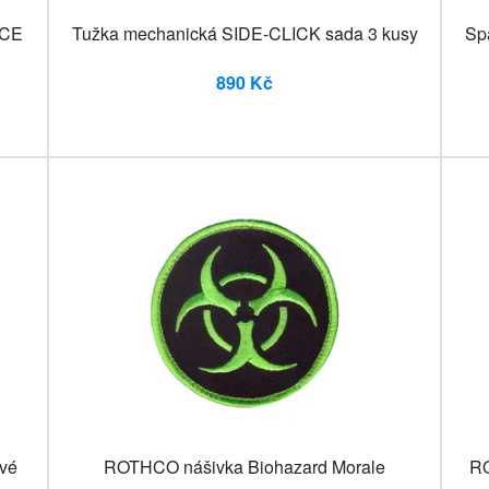
ECE
Tužka mechanická SIDE-CLICK sada 3 kusy
Sp
890 Kč
vé
ROTHCO nášivka Biohazard Morale
R