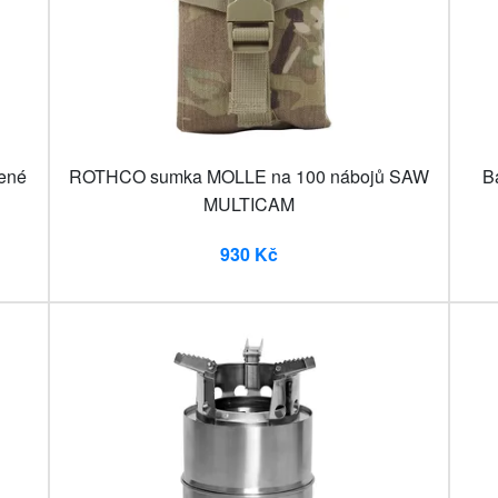
ené
ROTHCO sumka MOLLE na 100 nábojů SAW
B
MULTICAM
930 Kč