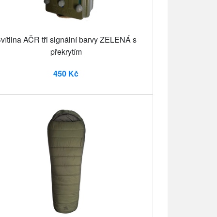
vítilna AČR tři signální barvy ZELENÁ s
překrytím
450 Kč