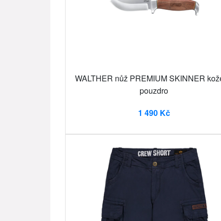
WALTHER nůž PREMIUM SKINNER kož
pouzdro
1 490 Kč