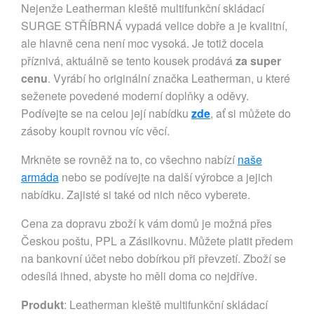
Nejenže Leatherman kleště multifunkční skládací
SURGE STŘÍBRNÁ vypadá velice dobře a je kvalitní,
ale hlavně cena není moc vysoká. Je totiž docela
příznivá, aktuálně se tento kousek prodává
za super
cenu
. Vyrábí ho originální značka Leatherman, u které
seženete povedené moderní doplňky a oděvy.
Podívejte se na celou její nabídku
zde
, ať si můžete do
zásoby koupit rovnou víc věcí.
Mrkněte se rovněž na to, co všechno nabízí
naše
armáda
nebo se podívejte na další výrobce a jejich
nabídku. Zajisté si také od nich něco vyberete.
Cena za dopravu zboží k vám domů je možná přes
Českou poštu, PPL a Zásilkovnu. Můžete platit předem
na bankovní účet nebo dobírkou při převzetí. Zboží se
odesílá ihned, abyste ho měli doma co nejdříve.
Produkt
: Leatherman kleště multifunkční skládací