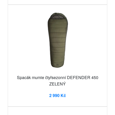
Spacák mumie čtyřsezonní DEFENDER 450
ZELENÝ
2 990 Kč