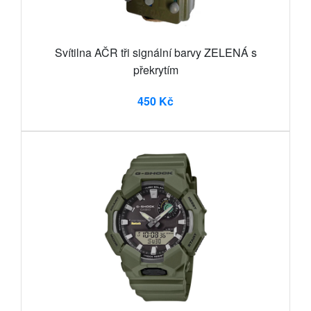
Svítilna AČR tři signální barvy ZELENÁ s
překrytím
450 Kč