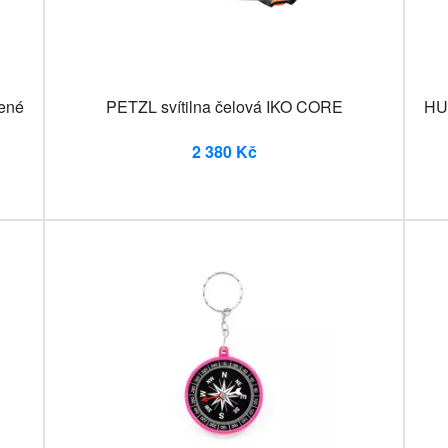
ené
PETZL svítilna čelová IKO CORE
HU
2 380 Kč