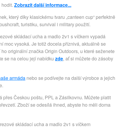
 hodit.
Zobrazit další informace...
ek, který díky klasickému tvaru „canteen cup“ perfektně 
hcraft, turistiku, survival i military použití.
rezové skládací ucha a madlo 2v1 s víčkem vypadá
ení moc vysoká. Je totiž docela příznivá, aktuálně se
í ho originální značka Origin Outdoors, u které seženete
e se na celou její nabídku
zde
, ať si můžete do zásoby
naše armáda
nebo se podívejte na další výrobce a jejich
e.
přes Českou poštu, PPL a Zásilkovnu. Můžete platit
řevzetí. Zboží se odesílá ihned, abyste ho měli doma
erezové skládací ucha a madlo 2v1 s víčkem