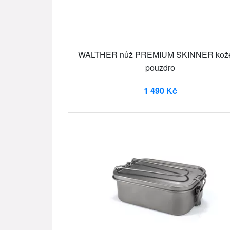
WALTHER nůž PREMIUM SKINNER kož
pouzdro
1 490 Kč