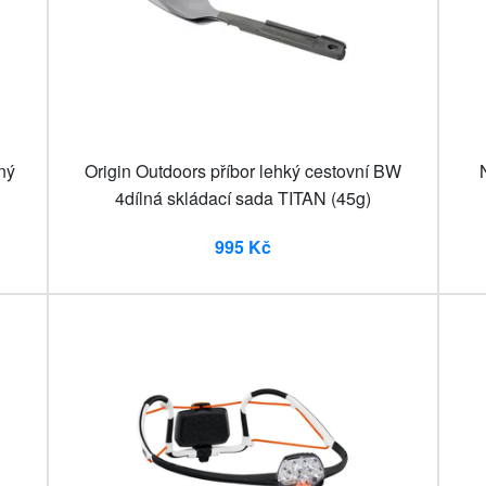
ný
Origin Outdoors příbor lehký cestovní BW
4dílná skládací sada TITAN (45g)
995 Kč