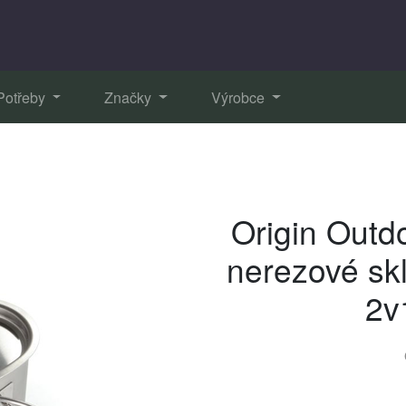
Potřeby
Značky
Výrobce
Origin Outd
nerezové sk
2v