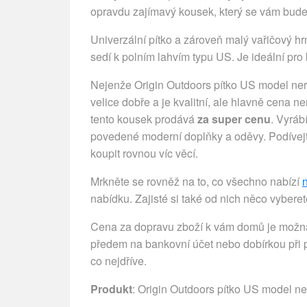
opravdu zajímavý kousek, který se vám bude
Univerzální pítko a zároveň malý vařičový hrn
sedí k polním lahvím typu US. Je ideální pro bus
Nejenže Origin Outdoors pítko US model ne
velice dobře a je kvalitní, ale hlavně cena n
tento kousek prodává
za super cenu
. Vyráb
povedené moderní doplňky a oděvy. Podívejt
koupit rovnou víc věcí.
Mrkněte se rovněž na to, co všechno nabízí
nabídku. Zajisté si také od nich něco vyberet
Cena za dopravu zboží k vám domů je možná 
předem na bankovní účet nebo dobírkou při p
co nejdříve.
Produkt
: Origin Outdoors pítko US model n