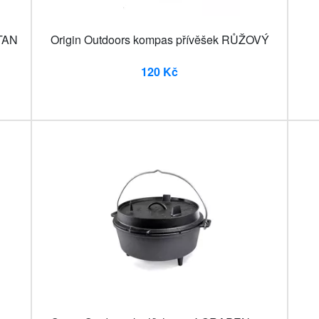
ITAN
Origin Outdoors kompas přívěšek RŮŽOVÝ
120 Kč