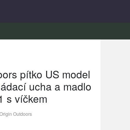
oors pítko US model
ládací ucha a madlo
1 s víčkem
Origin Outdoors