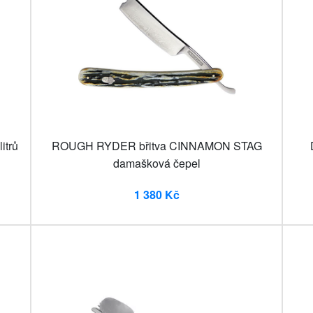
itrů
ROUGH RYDER břitva CINNAMON STAG
damašková čepel
1 380 Kč