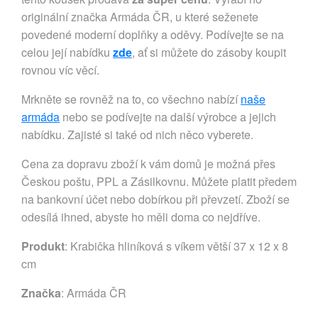
originální značka Armáda ČR, u které seženete
povedené moderní doplňky a oděvy. Podívejte se na
celou její nabídku
zde
, ať si můžete do zásoby koupit
rovnou víc věcí.
Mrkněte se rovněž na to, co všechno nabízí
naše
armáda
nebo se podívejte na další výrobce a jejich
nabídku. Zajisté si také od nich něco vyberete.
Cena za dopravu zboží k vám domů je možná přes
Českou poštu, PPL a Zásilkovnu. Můžete platit předem
na bankovní účet nebo dobírkou při převzetí. Zboží se
odesílá ihned, abyste ho měli doma co nejdříve.
Produkt
: Krabička hliníková s víkem větší 37 x 12 x 8
cm
Značka
:
Armáda ČR