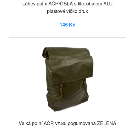
Láhev polní AČR/ČSLA s filc. obalem ALU
plastové víčko druk
145 Kč
Velká polní AČR vz.85 pogumovaná ZELENÁ