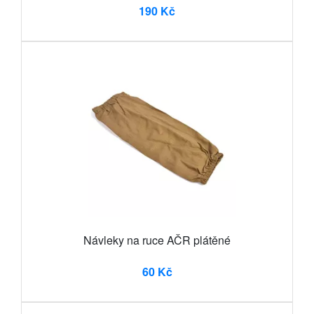
190 Kč
Návleky na ruce AČR plátěné
60 Kč