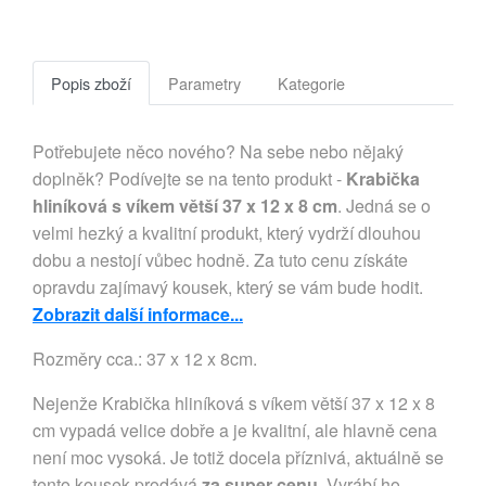
Popis zboží
Parametry
Kategorie
Potřebujete něco nového? Na sebe nebo nějaký
doplněk? Podívejte se na tento produkt -
Krabička
hliníková s víkem větší 37 x 12 x 8 cm
. Jedná se o
velmi hezký a kvalitní produkt, který vydrží dlouhou
dobu a nestojí vůbec hodně. Za tuto cenu získáte
opravdu zajímavý kousek, který se vám bude hodit.
Zobrazit další informace...
Rozměry cca.: 37 x 12 x 8cm.
Nejenže Krabička hliníková s víkem větší 37 x 12 x 8
cm vypadá velice dobře a je kvalitní, ale hlavně cena
není moc vysoká. Je totiž docela příznivá, aktuálně se
tento kousek prodává
za super cenu
. Vyrábí ho