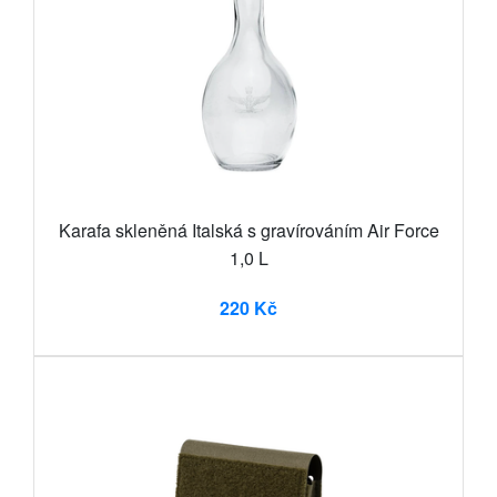
Karafa skleněná Italská s gravírováním Air Force
1,0 L
220 Kč