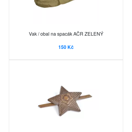
Vak / obal na spacák AČR ZELENÝ
150 Kč