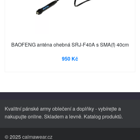
BAOFENG anténa ohebná SRJ-F40A s SMA(f) 40cm
950 Kč
Kvalitní pánské army oblečení a doplňky - vybírejte a
nakupujte online. Skladem a levně. Katalog produktů.
© 2025
calmawear.cz