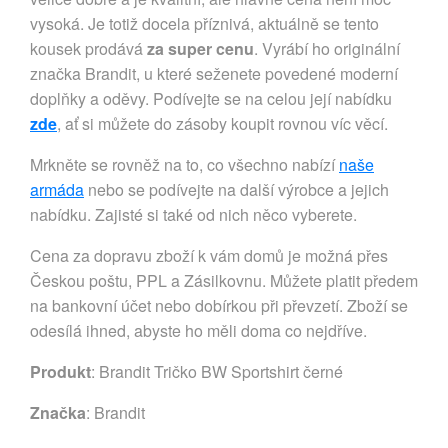
vysoká. Je totiž docela příznivá, aktuálně se tento
kousek prodává
za super cenu
. Vyrábí ho originální
značka Brandit, u které seženete povedené moderní
doplňky a oděvy. Podívejte se na celou její nabídku
zde
, ať si můžete do zásoby koupit rovnou víc věcí.
Mrkněte se rovněž na to, co všechno nabízí
naše
armáda
nebo se podívejte na další výrobce a jejich
nabídku. Zajisté si také od nich něco vyberete.
Cena za dopravu zboží k vám domů je možná přes
Českou poštu, PPL a Zásilkovnu. Můžete platit předem
na bankovní účet nebo dobírkou při převzetí. Zboží se
odesílá ihned, abyste ho měli doma co nejdříve.
Produkt
: Brandit Tričko BW Sportshirt černé
Značka
:
Brandit