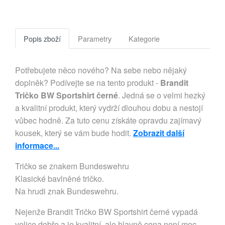
Popis zboží
Parametry
Kategorie
Potřebujete něco nového? Na sebe nebo nějaký
doplněk? Podívejte se na tento produkt -
Brandit
Tričko BW Sportshirt černé
. Jedná se o velmi hezký
a kvalitní produkt, který vydrží dlouhou dobu a nestojí
vůbec hodně. Za tuto cenu získáte opravdu zajímavý
kousek, který se vám bude hodit.
Zobrazit další
informace...
Tričko se znakem Bundeswehru

Klasické bavlněné tričko.

Na hrudi znak Bundeswehru.
Nejenže Brandit Tričko BW Sportshirt černé vypadá
velice dobře a je kvalitní, ale hlavně cena není moc