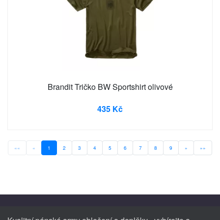
Brandit Tričko BW Sportshirt olivové
435 Kč
««
«
1
2
3
4
5
6
7
8
9
»
»»