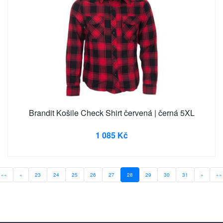
Brandit Košile Check Shirt červená | černá 5XL
1 085 Kč
««
«
23
24
25
26
27
28
29
30
31
»
»»