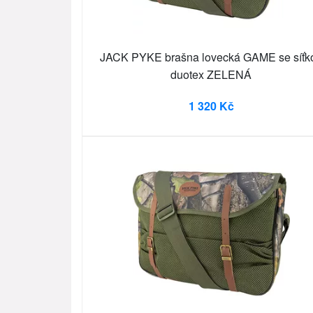
JACK PYKE brašna lovecká GAME se síťk
duotex ZELENÁ
1 320 Kč