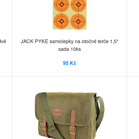
dvě
JACK PYKE samolepky na otočné terče 1,5"
sada 10ks
95 Kč