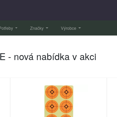
Potřeby
Značky
Výrobce
 - nová nabídka v akci