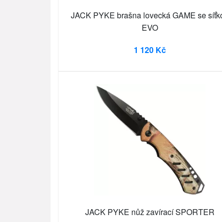
JACK PYKE brašna lovecká GAME se síťk
EVO
1 120 Kč
JACK PYKE nůž zavírací SPORTER