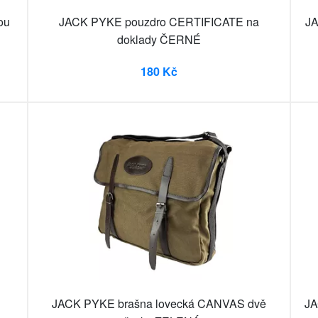
ou
JACK PYKE pouzdro CERTIFICATE na
JA
doklady ČERNÉ
180 Kč
JACK PYKE brašna lovecká CANVAS dvě
JA